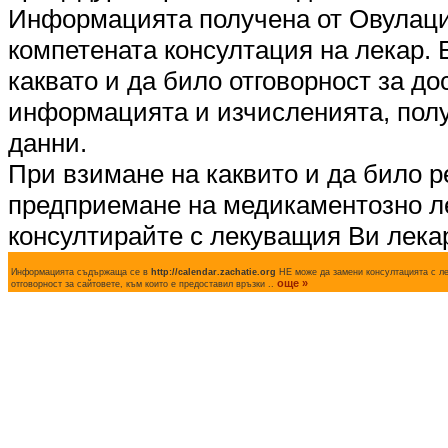
Информацията получена от Овулаци
компетената консултация на лекар.
каквато и да било отговорност за д
информацията и изчисленията, полу
данни.
При взимане на каквито и да било р
предприемане на медикаментозно л
консултирайте с лекуващия Ви лека
Информацията съдържаща се в
http://calendar.zachatie.org
НЕ може да замени консултацията с лек
още »
отговорност за сайтовете, към които е предоставил връзки ..