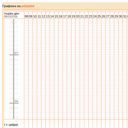
Графика на
petyamk
първи ден
08
09
10
11
12
13
14
15
16
17
18
19
20
21
22
23
24
25
26
27
28
29
30
31
08/10/2016
t с цифри