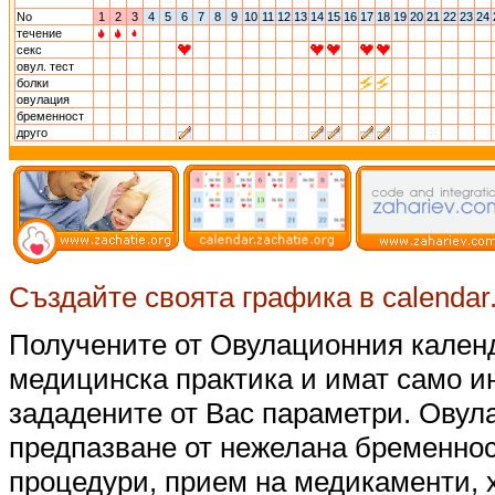
No
1
2
3
4
5
6
7
8
9
10
11
12
13
14
15
16
17
18
19
20
21
22
23
24
течение
секс
овул. тест
болки
овулация
бременност
друго
Създайте своята графика в calendar.z
Получените от Овулационния календ
медицинска практика и имат само 
зададените от Вас параметри. Овул
предпазване от нежелана бременнос
процедури, прием на медикаменти, 