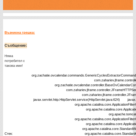
Възникна грешка:
Съобщение:
Няма
потребител с
такова име!
org.zachatie.ovcalendar.commands.GenericCyclesExtractorCommand.
com.zahariev.jframe.controller.BaseCommand
org.zachatie.ovcalendar.controller.BaseOvCalendarComman
com.zahariev.jframe.controller.JFrameHTTPServlet.disp
com.zahariev.jframe.controller.JFrameHTTPServle
javax.servlet.http.HttpServlet.service(HttpServlet.java:624) javax.ser
org.apache.catalina.core.ApplicationFilterChain.internal
org.apache.catalina.core.ApplicationFilterChain.doF
org.apache.tomcat.websocket.server.WsFil
org.apache.catalina.core.ApplicationFilterChain.internal
org.apache.catalina.core.ApplicationFilterChain.doF
org.apache.catalina.core.StandardWrapperValve.in
Стек:
org.apache.catalina.core.StandardContextValve.in