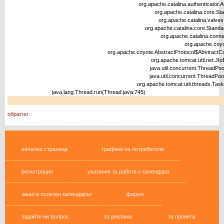
org.apache.catalina.authenticator.AuthenticatorBas
org.apache.catalina.core.StandardHostValve.i
org.apache.catalina.valves.ErrorReportValve.
org.apache.catalina.core.StandardEngineValve.in
org.apache.catalina.connector.CoyoteAdapter
org.apache.coyote.ajp.AjpProcessor.pr
org.apache.coyote.AbstractProtocol$AbstractConnectionHa
org.apache.tomcat.util.net.JIoEndpoint$SocketP
java.util.concurrent.ThreadPoolExecutor.runWor
java.util.concurrent.ThreadPoolExecutor$Worker
org.apache.tomcat.util.threads.TaskThread$Wrapp
java.lang.Thread.run(Thread.java:745)
обратно
начална страница
графики на потребители
регистрация
указания за работа с календара
защо е полезен календарът
форум
задайте ни въпрос
за реклама
за проекта