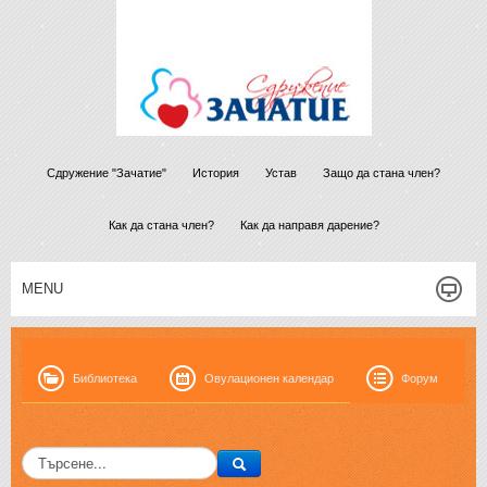
Сдружение "Зачатие"
История
Устав
Защо да стана член?
Как да стана член?
Как да направя дарение?
MENU
Библиотека
Овулационен календар
Форум