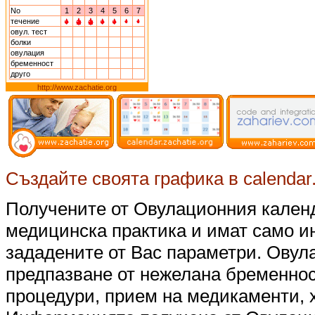
No
1
2
3
4
5
6
7
течение
овул. тест
болки
овулация
бременност
друго
http://www.zachatie.org
Създайте своята графика в calendar.z
Получените от Овулационния календ
медицинска практика и имат само 
зададените от Вас параметри. Овул
предпазване от нежелана бременнос
процедури, прием на медикаменти, 