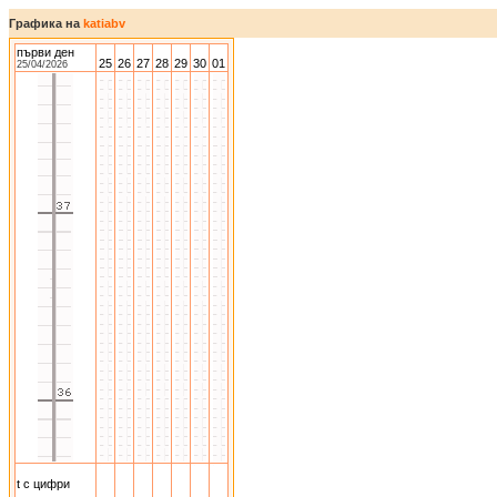
Графика на
katiabv
първи ден
25
26
27
28
29
30
01
25/04/2026
t с цифри