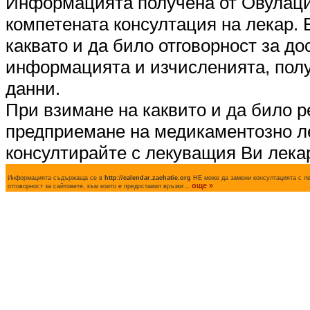
Информацията получена от Овулаци
компетената консултация на лекар.
каквато и да било отговорност за д
информацията и изчисленията, полу
данни.
При взимане на каквито и да било р
предприемане на медикаментозно л
консултирайте с лекуващия Ви лека
Информацията съдържаща се в
http://calendar.zachatie.org
НЕ може да замени консултацията с лек
още »
отговорност за сайтовете, към които е предоставил връзки ..