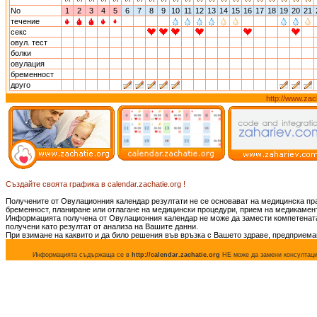
No
1
2
3
4
5
6
7
8
9
10
11
12
13
14
15
16
17
18
19
20
21
течение
секс
овул. тест
болки
овулация
бременност
друго
http://www.zac
Създайте своята графика в calendar.zachatie.org !
Получените от Овулационния календар резултати не се основават на медицинска пр
бременност, планиране или отлагане на медицински процедури, прием на медикамент
Информацията получена от Овулационния календар не може да замести компетената 
получени като резултат от анализа на Вашите данни.
При взимане на каквито и да било решения във връзка с Вашето здраве, предприема
Информацията съдържаща се в
http://calendar.zachatie.org
НЕ може да замени консултацият