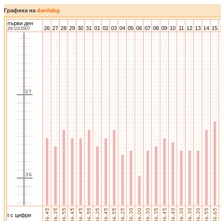
Графика на
danilabg
първи ден
26
27
28
29
30
31
01
02
03
04
05
06
07
08
09
10
11
12
13
14
15
26/10/2007
t с цифри