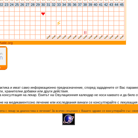
22
23
24
25
26
27
28
29
30
31
32
33
34
35
36
37
38
39
40
41
42
43
44
45
hatie.org
актика и имат само информационно предназначение, според зададените от Вас параме
и, хранителни добавки или други действия.
консултация на лекар. Екипът на Овулационния календар не носи каквато и да било о
не на медикаментозно лечение или изследвания винаги се консултирайте с лекуващия 
а с лекар за диагностика и лечение! За всичко свързано с Вашето здраве се консултирайте със своя 