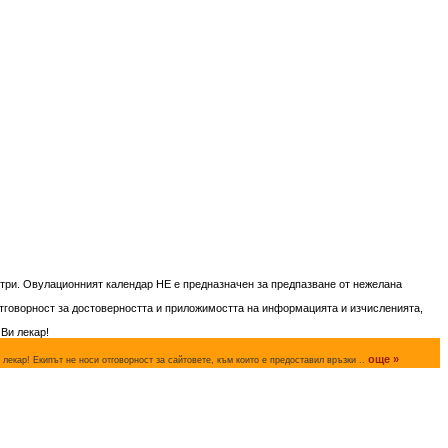
три. Овулационният календар НЕ е предназначен за предпазване от нежелана
тговорност за достоверността и приложимостта на информацията и изчисленията,
Ви лекар!
още »
лекар! Екипът не носи отговорност за сайтовете, към които е предоставил връзки ..