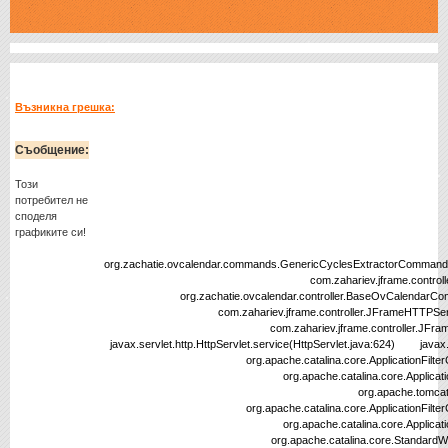
Възникна грешка:
Съобщение:
Този
потребител не
споделя
графиките си!
org.zachatie.ovcalendar.commands.GenericCyclesExtractorCommand.
com.zahariev.jframe.controller.BaseCommand
org.zachatie.ovcalendar.controller.BaseOvCalendarComman
com.zahariev.jframe.controller.JFrameHTTPServlet.disp
com.zahariev.jframe.controller.JFrameHTTPServle
javax.servlet.http.HttpServlet.service(HttpServlet.java:624) javax.ser
org.apache.catalina.core.ApplicationFilterChain.internal
org.apache.catalina.core.ApplicationFilterChain.doF
org.apache.tomcat.websocket.server.WsFil
org.apache.catalina.core.ApplicationFilterChain.internal
org.apache.catalina.core.ApplicationFilterChain.doF
org.apache.catalina.core.StandardWrapperValve.in