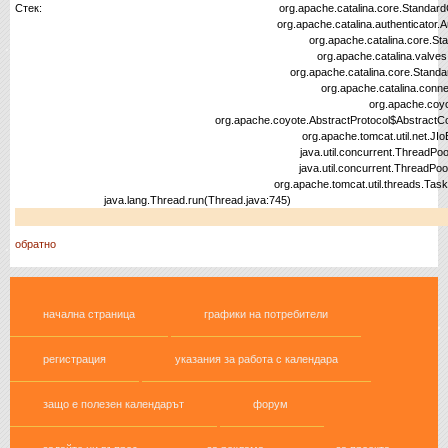
Стек:
org.apache.catalina.core.StandardContextValve.in
org.apache.catalina.authenticator.AuthenticatorBas
org.apache.catalina.core.StandardHostValve.i
org.apache.catalina.valves.ErrorReportValve.
org.apache.catalina.core.StandardEngineValve.in
org.apache.catalina.connector.CoyoteAdapter
org.apache.coyote.ajp.AjpProcessor.pr
org.apache.coyote.AbstractProtocol$AbstractConnectionHa
org.apache.tomcat.util.net.JIoEndpoint$SocketP
java.util.concurrent.ThreadPoolExecutor.runWor
java.util.concurrent.ThreadPoolExecutor$Worker
org.apache.tomcat.util.threads.TaskThread$Wrapp
java.lang.Thread.run(Thread.java:745)
обратно
начална страница
графики на потребители
регистрация
указания за работа с календара
защо е полезен календарът
форум