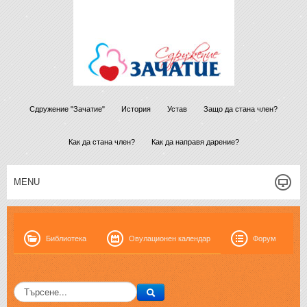
Сдружение "Зачатие"
История
Устав
Защо да стана член?
Как да стана член?
Как да направя дарение?
MENU
Библиотека
Овулационен календар
Форум