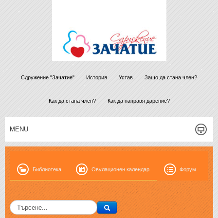
Сдружение "Зачатие"
История
Устав
Защо да стана член?
Как да стана член?
Как да направя дарение?
MENU
Библиотека
Овулационен календар
Форум