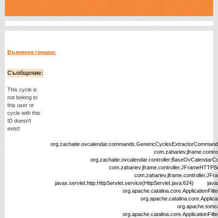
Възникна грешка:
Съобщение:
This cycle is
not belong to
this user or
cycle with this
ID doesn't
exist!
org.zachatie.ovcalendar.commands.GenericCyclesExtractorCommand.
com.zahariev.jframe.controller.BaseCommand
org.zachatie.ovcalendar.controller.BaseOvCalendarComman
com.zahariev.jframe.controller.JFrameHTTPServlet.disp
com.zahariev.jframe.controller.JFrameHTTPServle
javax.servlet.http.HttpServlet.service(HttpServlet.java:624) javax.se
org.apache.catalina.core.ApplicationFilterChain.interna
org.apache.catalina.core.ApplicationFilterChain.doF
org.apache.tomcat.websocket.server.WsFil
org.apache.catalina.core.ApplicationFilterChain.interna