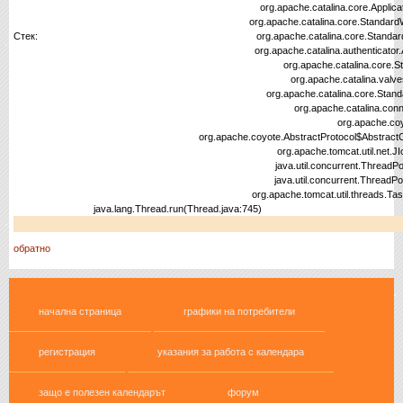
org.apache.catalina.core.ApplicationFilterChain.doF
org.apache.catalina.core.StandardWrapperValve.i
Стек:
org.apache.catalina.core.StandardContextValve.i
org.apache.catalina.authenticator.AuthenticatorBa
org.apache.catalina.core.StandardHostValve.i
org.apache.catalina.valves.ErrorReportValve.
org.apache.catalina.core.StandardEngineValve.i
org.apache.catalina.connector.CoyoteAdapter
org.apache.coyote.ajp.AjpProcessor.pr
org.apache.coyote.AbstractProtocol$AbstractConnectionH
org.apache.tomcat.util.net.JIoEndpoint$SocketP
java.util.concurrent.ThreadPoolExecutor.runWo
java.util.concurrent.ThreadPoolExecutor$Worke
org.apache.tomcat.util.threads.TaskThread$Wrapp
java.lang.Thread.run(Thread.java:745)
обратно
начална страница
графики на потребители
регистрация
указания за работа с календара
защо е полезен календарът
форум